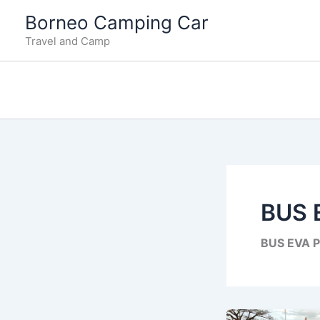
Lewati
Borneo Camping Car
ke
Travel and Camp
konten
BUS 
BUS EVA 