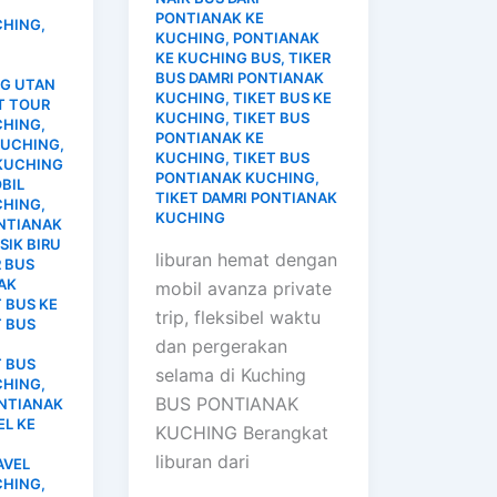
PONTIANAK KE
CHING
,
KUCHING
,
PONTIANAK
KE KUCHING BUS
,
TIKER
BUS DAMRI PONTIANAK
G UTAN
KUCHING
,
TIKET BUS KE
T TOUR
KUCHING
,
TIKET BUS
CHING
,
PONTIANAK KE
KUCHING
,
KUCHING
,
TIKET BUS
KUCHING
PONTIANAK KUCHING
,
BIL
TIKET DAMRI PONTIANAK
CHING
,
KUCHING
NTIANAK
SIK BIRU
liburan hemat dengan
R BUS
AK
mobil avanza private
T BUS KE
trip, fleksibel waktu
T BUS
dan pergerakan
T BUS
selama di Kuching
CHING
,
BUS PONTIANAK
ONTIANAK
EL KE
KUCHING Berangkat
liburan dari
AVEL
CHING
,